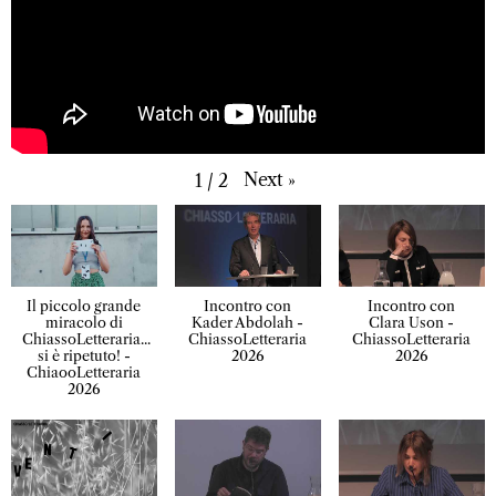
Next
»
1
/
2
Il piccolo grande
Incontro con
Incontro con
miracolo di
Kader Abdolah -
Clara Uson -
ChiassoLetteraria...
ChiassoLetteraria
ChiassoLetteraria
si è ripetuto! -
2026
2026
ChiaooLetteraria
2026