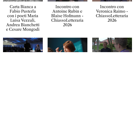
Carta Bianca a
Incontro con
Incontro con
Fabio Pusterla
Antoine Rubin e
Veronica Raimo -
con i poeti Maria
Blaise Hofmann -
ChiassoLetteraria
Luisa Vezzali,
ChiassoLetteraria
2026
Andrea Bianchetti
2026
e Cesare Mongodi
Incontro con
Se i potenti
Intervista a Blaise
Rami Abou
leggessero la
Hoffman -
Jamous -
poesia -
ChiassoLetteraria
ChiassoLetteraria
ChiassoLetteraria
2026
2026
2026
Intervista a Kader
Intervista a
Intervista a Clara
Abdolah -
Veronica Raimo -
Usón -
ChiassoLetteraria
ChiassoLetteraria
ChiassoLetteraria
2026
2026
2026