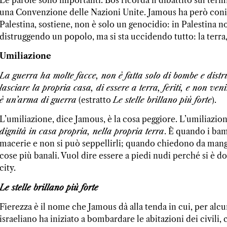
una Convenzione delle Nazioni Unite. Jamous ha però coniat
Palestina, sostiene, non è solo un genocidio: in Palestina no
distruggendo un popolo, ma si sta uccidendo tutto: la terra, l
Umiliazione
La guerra ha molte facce, non è fatta solo di bombe e distr
lasciare la propria casa, di essere a terra, feriti, e non ven
è un’arma di guerra
(estratto
Le stelle brillano più forte
).
L’umiliazione, dice Jamous, è la cosa peggiore. L’umiliazi
dignità in casa propria, nella propria terra
. È quando i ba
macerie e non si può seppellirli; quando chiedono da mang
cose più banali. Vuol dire essere a piedi nudi perché si è d
city.
Le stelle brillano più forte
Fierezza è il nome che Jamous dà alla tenda in cui, per alcu
israeliano ha iniziato a bombardare le abitazioni dei civili,