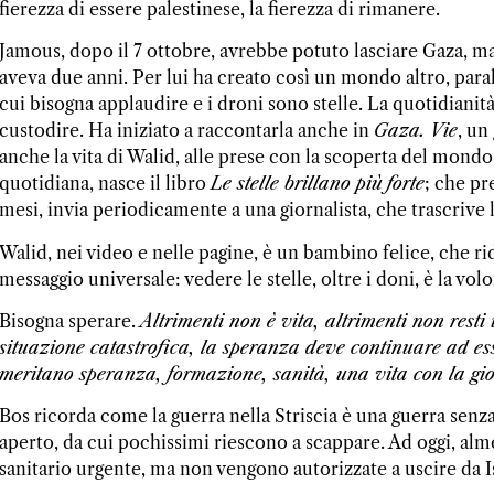
fierezza di essere palestinese, la fierezza di rimanere.
Jamous, dopo il 7 ottobre, avrebbe potuto lasciare Gaza, ma 
aveva due anni. Per lui ha creato così un mondo altro, paral
cui bisogna applaudire e i droni sono stelle. La quotidianit
custodire. Ha iniziato a raccontarla anche in
Gaza. Vie
, un
anche la vita di Walid, alle prese con la scoperta del mondo
quotidiana, nasce il libro
Le stelle brillano più
forte
; che pr
mesi, invia periodicamente a una giornalista, che trascrive l
Walid, nei video e nelle pagine, è un bambino felice, che ri
messaggio universale: vedere le stelle, oltre i doni, è la vo
Bisogna sperare.
Altrimenti non è vita, altrimenti non rest
situazione catastrofica, la speranza deve continuare ad esse
meritano speranza, formazione, sanità, una vita con la gioi
Bos ricorda come la guerra nella Striscia è una guerra senza
aperto, da cui pochissimi riescono a scappare. Ad oggi, a
sanitario urgente, ma non vengono autorizzate a uscire da I