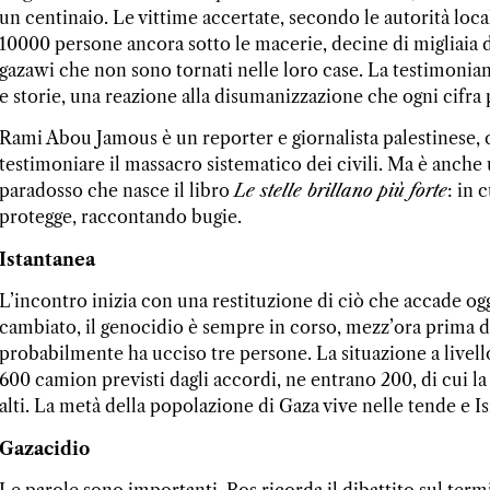
un centinaio. Le vittime accertate, secondo le autorità local
10000 persone ancora sotto le macerie, decine di migliaia
gazawi che non sono tornati nelle loro case. La testimonian
e storie, una reazione alla disumanizzazione che ogni cifra 
Rami Abou Jamous è un reporter e giornalista palestinese, ch
testimoniare il massacro sistematico dei civili. Ma è anche 
paradosso che nasce il libro
Le stelle brillano più forte
: in 
protegge, raccontando bugie.
Istantanea
L’incontro inizia con una restituzione di ciò che accade ogg
cambiato, il genocidio è sempre in corso, mezz’ora prima 
probabilmente ha ucciso tre persone. La situazione a livello 
600 camion previsti dagli accordi, ne entrano 200, di cui la
alti. La metà della popolazione di Gaza vive nelle tende e I
Gazacidio
Le parole sono importanti. Bos ricorda il dibattito sul ter