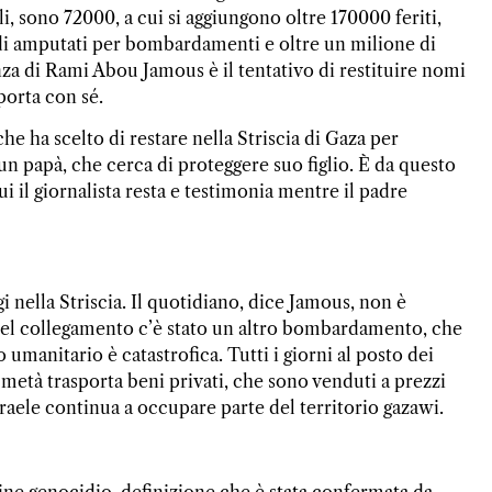
i, sono 72000, a cui si aggiungono oltre 170000 feriti,
 di amputati per bombardamenti e oltre un milione di
za di Rami Abou Jamous è il tentativo di restituire nomi
porta con sé.
e ha scelto di restare nella Striscia di Gaza per
un papà, che cerca di proteggere suo figlio. È da questo
cui il giornalista resta e testimonia mentre il padre
i nella Striscia. Il quotidiano, dice Jamous, non è
del collegamento c’è stato un altro bombardamento, che
umanitario è catastrofica. Tutti i giorni al posto dei
 metà trasporta beni privati, che sono venduti a prezzi
sraele continua a occupare parte del territorio gazawi.
mine genocidio, definizione che è stata confermata da