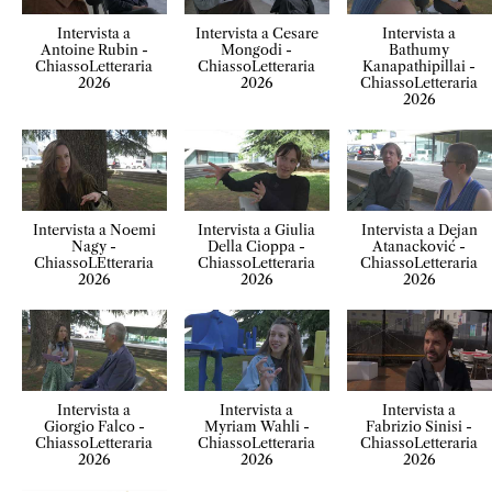
Intervista a
Intervista a Cesare
Intervista a
Antoine Rubin -
Mongodi -
Bathumy
ChiassoLetteraria
ChiassoLetteraria
Kanapathipillai -
2026
2026
ChiassoLetteraria
2026
Intervista a Noemi
Intervista a Giulia
Intervista a Dejan
Nagy -
Della Cioppa -
Atanacković -
ChiassoLEtteraria
ChiassoLetteraria
ChiassoLetteraria
2026
2026
2026
Intervista a
Intervista a
Intervista a
Giorgio Falco -
Myriam Wahli -
Fabrizio Sinisi -
ChiassoLetteraria
ChiassoLetteraria
ChiassoLetteraria
2026
2026
2026