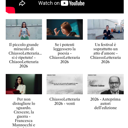
Il piccolo grande
Se i potenti
Un festival è
miracolo di
leggessero la
soprattutto un
ChiassoLetteraria...
poesia -
atto d'amore -
si è ripetuto! -
ChiassoLetteraria
ChiassoLetteraria
ChiaooLetteraria
2026
2026
2026
Per non
ChiassoLetteraria
2026 - Anteprima
distogliere lo
2026 - venti
autori
sguardo.
dell'edizione
Crescere, la
guerra -
Francesca
Mannocchi e