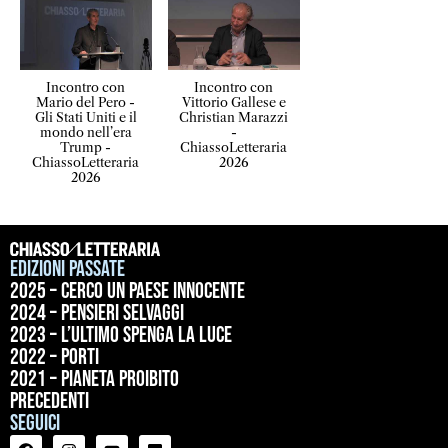
Incontro con
Incontro con
Mario del Pero -
Vittorio Gallese e
Gli Stati Uniti e il
Christian Marazzi
mondo nell’era
-
Trump -
ChiassoLetteraria
ChiassoLetteraria
2026
2026
Edizioni passate
2025 – Cerco un paese innocente
2024 – Pensieri selvaggi
2023 – L’ultimo spenga la luce
2022 – Porti
2021 – Pianeta proibito
precedenti
Seguici