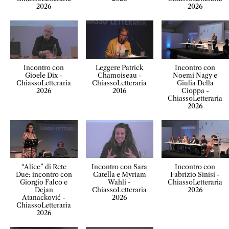
2026
2026
Incontro con
Leggere Patrick
Incontro con
Gioele Dix -
Chamoiseau -
Noemi Nagy e
ChiassoLetteraria
ChiassoLetteraria
Giulia Della
2026
2016
Cioppa -
ChiassoLetteraria
2026
“Alice” di Rete
Incontro con Sara
Incontro con
Due: incontro con
Catella e Myriam
Fabrizio Sinisi -
Giorgio Falco e
Wahli -
ChiassoLetteraria
Dejan
ChiassoLetteraria
2026
Atanacković -
2026
ChiassoLetteraria
2026