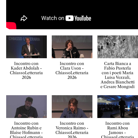
Incontro con
Incontro con
Carta Bianca a
Kader Abdolah -
Clara Uson -
Fabio Pusterla
ChiassoLetteraria
ChiassoLetteraria
con i poeti Maria
2026
2026
Luisa Vezzali,
Andrea Bianchetti
e Cesare Mongodi
Incontro con
Incontro con
Incontro con
Antoine Rubin e
Veronica Raimo -
Rami Abou
Blaise Hofmann -
ChiassoLetteraria
Jamous -
ChiassoLetteraria
2026
ChiassoLetteraria