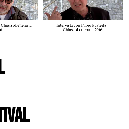
 ChiassoLetteraria
Intervista con Fabio Pusterla -
16
ChiassoLetteraria 2016
l
tival