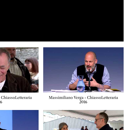
 ChiassoLetteraria
Massimiliano Verga - ChiassoLetteraria
16
2016