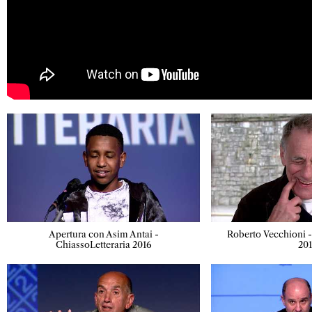
Apertura con Asim Antai -
Roberto Vecchioni -
ChiassoLetteraria 2016
20