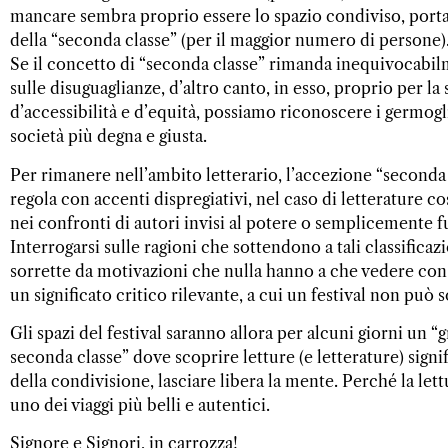
mancare sembra proprio essere lo spazio condiviso, porta
della “seconda classe” (per il maggior numero di persone)
Se il concetto di “seconda classe” rimanda inequivocab
sulle disuguaglianze, d’altro canto, in esso, proprio per l
d’accessibilità e d’equità, possiamo riconoscere i germogl
società più degna e giusta.
Per rimanere nell’ambito letterario, l’accezione “seconda c
regola con accenti dispregiativi, nel caso di letterature co
nei confronti di autori invisi al potere o semplicemente f
Interrogarsi sulle ragioni che sottendono a tali classifica
sorrette da motivazioni che nulla hanno a che vedere con l
un significato critico rilevante, a cui un festival non può s
Gli spazi del festival saranno allora per alcuni giorni un
seconda classe” dove scoprire letture (e letterature) signif
della condivisione, lasciare libera la mente. Perché la l
uno dei viaggi più belli e autentici.
Signore e Signori, in carrozza!