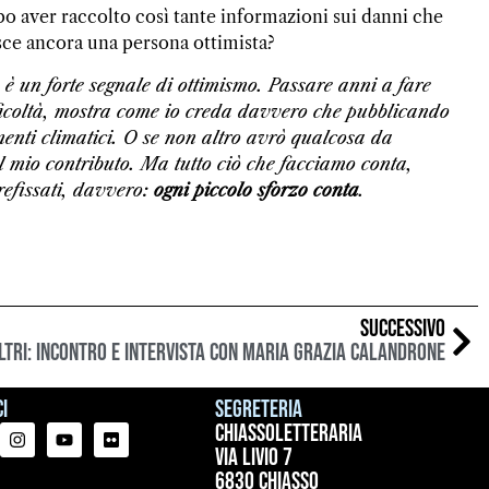
o aver raccolto così tante informazioni sui danni che
sce ancora una persona ottimista?
o è un forte segnale di ottimismo. Passare anni a fare
fficoltà, mostra come io creda davvero che pubblicando
amenti climatici. O se non altro avrò qualcosa da
l mio contributo. Ma tutto ciò che facciamo conta,
refissati, davvero:
ogni piccolo sforzo conta
.
SUCCESSIVO
altri: incontro e intervista con Maria Grazia Calandrone
i
Segreteria
ChiassoLetteraria
Via Livio 7
6830 Chiasso