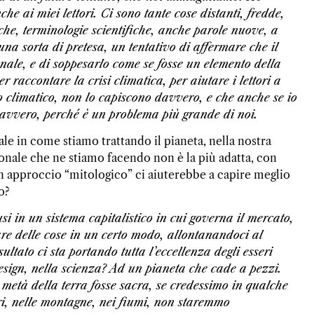
he ai miei lettori. Ci sono tante cose distanti, fredde,
iche, terminologie scientifiche, anche parole nuove, a
una sorta di pretesa, un tentativo di affermare che il
le, e di soppesarlo come se fosse un elemento della
 raccontare la crisi climatica, per aiutare i lettori a
 climatico, non lo capiscono davvero, e che anche se io
davvero, perché è un problema più grande di noi.
le in come stiamo trattando il pianeta, nella nostra
zionale che ne stiamo facendo non è la più adatta, con
e un approccio “mitologico” ci aiuterebbe a capire meglio
o?
si in un sistema capitalistico in cui governa il mercato,
re delle cose in un certo modo, allontanandoci al
ltato ci sta portando tutta l’eccellenza degli esseri
design, nella scienza? Ad un pianeta che cade a pezzi.
e metà della terra fosse sacra, se credessimo in qualche
eri, nelle montagne, nei fiumi, non staremmo