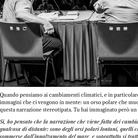
Quando pensiamo ai cambiamenti climatici, e in particolare
immagini che ci vengono in mente: un orso polare che muor
questa narrazione stereotipata. Tu hai immaginato però un
Si, ho pensato che la narrazione che viene fatta dei camb
qualcosa di distante: sono degli orsi polari lontani, quelli
sommerse dall’innalzamento del mare, e soprattutto si tra