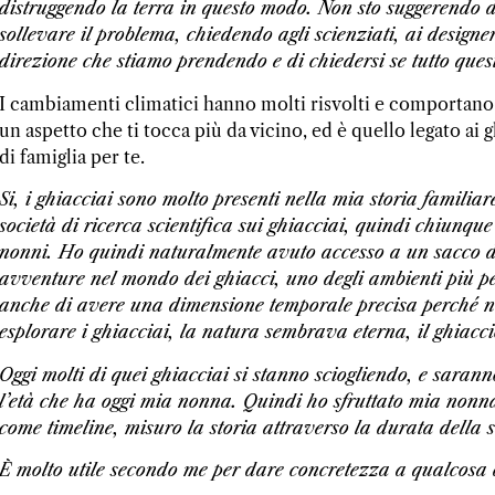
distruggendo la terra in questo modo. Non sto suggerendo d
sollevare il problema, chiedendo agli scienziati, ai designer
direzione che stiamo prendendo e di chiedersi se tutto ques
I cambiamenti climatici hanno molti risvolti e comportano 
un aspetto che ti tocca più da vicino, ed è quello legato ai 
di famiglia per te.
Si, i ghiacciai sono molto presenti nella mia storia familia
società di ricerca scientifica sui ghiacciai, quindi chiunque
nonni. Ho quindi naturalmente avuto accesso a un sacco di d
avventure nel mondo dei ghiacci, uno degli ambienti più per
anche di avere una dimensione temporale precisa perché n
esplorare i ghiacciai, la natura sembrava eterna, il ghiac
Oggi molti di quei ghiacciai si stanno sciogliendo, e saran
l’età che ha oggi mia nonna. Quindi ho sfruttato mia nonna 
come timeline, misuro la storia attraverso la durata della 
È molto utile secondo me per dare concretezza a qualcosa d