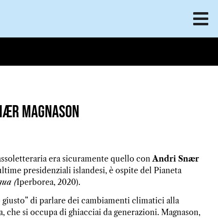
 Snær Magnason
assoletteraria era sicuramente quello con
Andri Snær
 ultime presidenziali islandesi, è ospite del Pianeta
qua (
Iperborea, 2020).
 giusto” di parlare dei cambiamenti climatici alla
ia, che si occupa di ghiacciai da generazioni. Magnason,