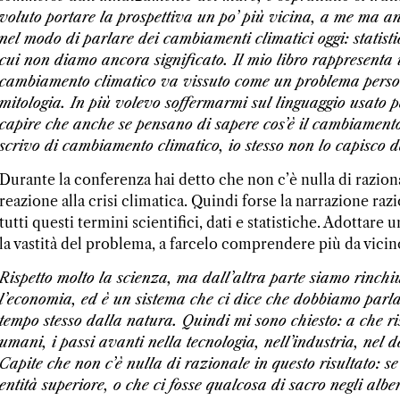
voluto portare la prospettiva un po’ più vicina, a me ma anc
nel modo di parlare dei cambiamenti climatici oggi: statist
cui non diamo ancora significato. Il mio libro rappresenta 
cambiamento climatico va vissuto come un problema persona
mitologia. In più volevo soffermarmi sul linguaggio usato per
capire che anche se pensano di sapere cos’è il cambiamento
scrivo di cambiamento climatico, io stesso non lo capisco 
Durante la conferenza hai detto che non c’è nulla di raziona
reazione alla crisi climatica. Quindi forse la narrazione ra
tutti questi termini scientifici, dati e statistiche. Adottar
la vastità del problema, a farcelo comprendere più da vicin
Rispetto molto la scienza, ma dall’altra parte siamo rinchiu
l’economia, ed è un sistema che ci dice che dobbiamo parla
tempo stesso dalla natura. Quindi mi sono chiesto: a che risu
umani, i passi avanti nella tecnologia, nell’industria, nel 
Capite che non c’è nulla di razionale in questo risultato: s
entità superiore, o che ci fosse qualcosa di sacro negli alb