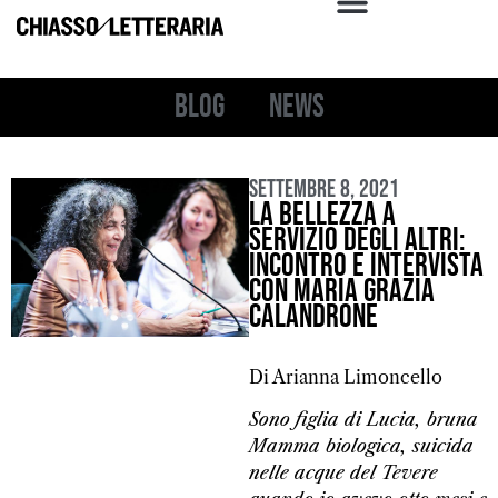
Blog
News
Settembre 8, 2021
La bellezza a
servizio degli altri:
incontro e intervista
con Maria Grazia
Calandrone
Di Arianna Limoncello
Sono figlia di Lucia, bruna
Mamma biologica, suicida
nelle acque del Tevere