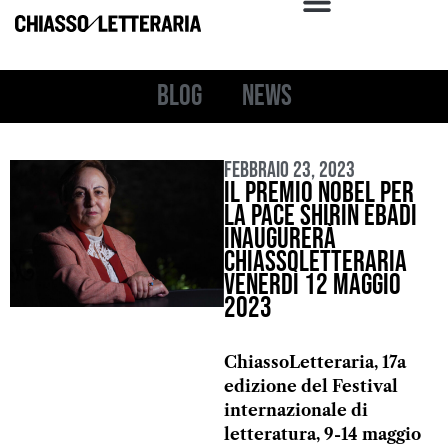
Blog
News
Febbraio 23, 2023
Il premio Nobel per
la Pace Shirin Ebadi
inaugurerà
ChiassoLetteraria
venerdì 12 maggio
2023
ChiassoLetteraria, 17a
edizione del Festival
internazionale di
letteratura, 9-14 maggio