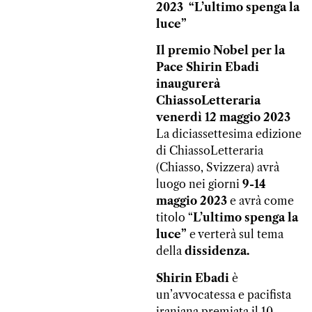
2023
“L’ultimo spenga la
luce”
Il premio Nobel per la
Pace Shirin Ebadi
inaugurerà
ChiassoLetteraria
venerdì 12 maggio 2023
La diciassettesima edizione
di ChiassoLetteraria
(Chiasso, Svizzera) avrà
luogo nei giorni
9-14
maggio 2023
e avrà come
titolo “
L’ultimo spenga la
luce”
e verterà sul tema
della
dissidenza.
Shirin Ebadi
è
un’avvocatessa e pacifista
iraniana premiata il 10