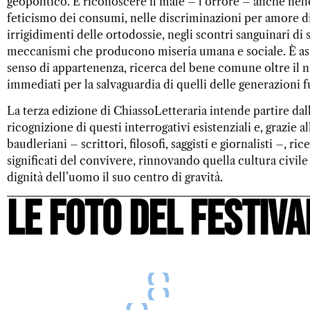
geopolitico. È riconoscere il male – l’orrore – anche nell
feticismo dei consumi, nelle discriminazioni per amore di 
irrigidimenti delle ortodossie, negli scontri sanguinari di s
meccanismi che producono miseria umana e sociale. È ass
senso di appartenenza, ricerca del bene comune oltre il n
immediati per la salvaguardia di quelli delle generazioni f
La terza edizione di ChiassoLetteraria intende partire dal
ricognizione di questi interrogativi esistenziali e, grazie al
baudleriani – scrittori, filosofi, saggisti e giornalisti –, ri
significati del convivere, rinnovando quella cultura civil
dignità dell’uomo il suo centro di gravità.
le foto del festiva