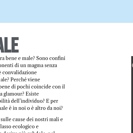
ale
 tra bene e male? Sono confini
ponenti di un magma senza
 è convalidazione
male? Perché viene
 bene di pochi coincide con il
ta glamour? Esiste
ilità dell’individuo? E per
le è in noi o è altro da noi?
 sulle cause dei nostri mali e
llasso ecologico e