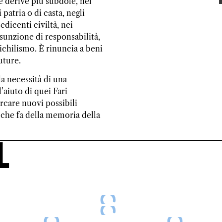
e derive più subdole, nel
patria o di casta, negli
edicenti civiltà, nei
unzione di responsabilità,
ichilismo. È rinuncia a beni
uture.
la necessità di una
l’aiuto di quei Fari
cercare nuovi possibili
e che fa della memoria della
l