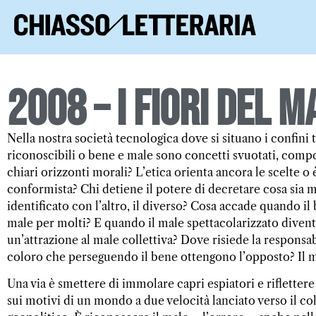
2008 – I fiori del m
Nella nostra società tecnologica dove si situano i confini
riconoscibili o bene e male sono concetti svuotati, com
chiari orizzonti morali? L’etica orienta ancora le scelte o
conformista? Chi detiene il potere di decretare cosa sia 
identificato con l’altro, il diverso? Cosa accade quando il
male per molti? E quando il male spettacolarizzato diven
un’attrazione al male collettiva? Dove risiede la responsab
coloro che perseguendo il bene ottengono l’opposto? Il ma
Una via è smettere di immolare capri espiatori e riflettere
sui motivi di un mondo a due velocità lanciato verso il co