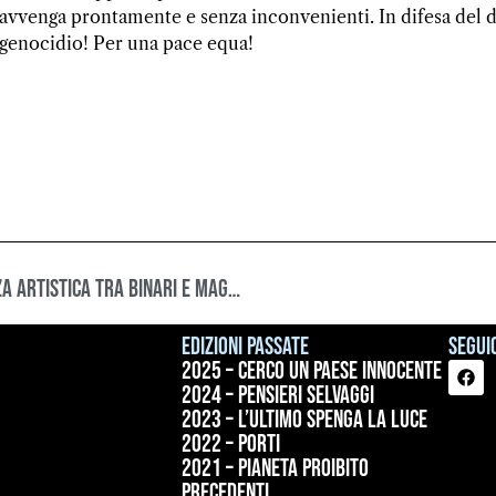
avvenga prontamente e senza inconvenienti. In difesa del di
genocidio! Per una pace equa!
L’IVA di Dio. Messa per uno scalo merci. Magica esperienza artistica tra binari e magazzini.
Edizioni passate
Seguic
2025 – Cerco un paese innocente
2024 – Pensieri selvaggi
2023 – L’ultimo spenga la luce
2022 – Porti
2021 – Pianeta proibito
precedenti