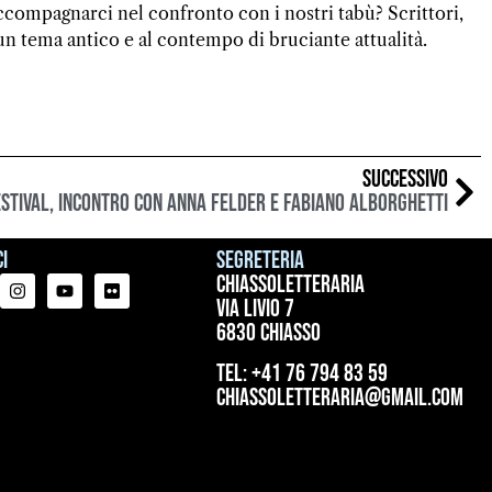
accompagnarci nel confronto con i nostri tabù? Scrittori,
a un tema antico e al contempo di bruciante attualità.
SUCCESSIVO
estival, incontro con Anna Felder e Fabiano Alborghetti
i
Segreteria
ChiassoLetteraria
Via Livio 7
6830 Chiasso
tel: +41 76 794 83 59
chiassoletteraria@gmail.com