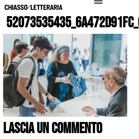
52073535435_6a472d91fc_
Lascia un commento