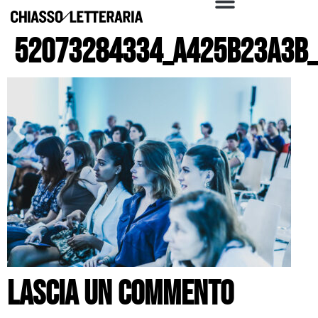
52073284334_a425b23a3b_
Lascia un commento