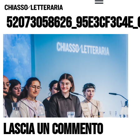
52073058626_95e3cf3c4e_
Lascia un commento