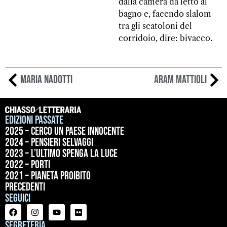
dalla camera da letto al
bagno e, facendo slalom
tra gli scatoloni del
corridoio, dire: bivacco.
Maria Nadotti
Aram Mattioli
Edizioni passate
2025 – Cerco un paese innocente
2024 – Pensieri selvaggi
2023 – L’ultimo spenga la luce
2022 – Porti
2021 – Pianeta proibito
precedenti
Seguici
Segreteria