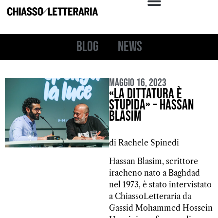
Blog
News
Maggio 16, 2023
«La dittatura è
stupida» – Hassan
Blasim
di Rachele Spinedi
Hassan Blasim, scrittore
iracheno nato a Baghdad
nel 1973, è stato intervistato
a ChiassoLetteraria da
Gassid Mohammed Hossein