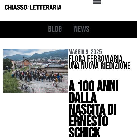
Blog
News
Maggio 9, 2025
Flora ferroviaria,
una nuova riedizione
a 100 anni
dalla
nascita di
Ernesto
Schick