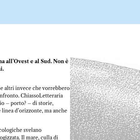
a all’Ovest e al Sud. Non è
i.
 e altri invece che vorrebbero
onfronto. ChiassoLetteraria
io – porto? – di storie,
le linea d’orizzonte, ma anche
 ecologiche svelano
gizzata. Il mare, culla di