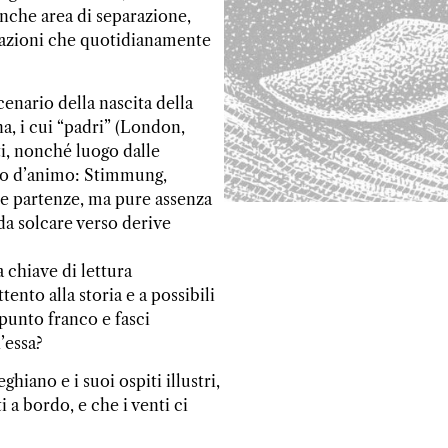
nche area di separazione,
azioni che quotidianamente
cenario della nascita della
, i cui “padri” (London,
i, nonché luogo dalle
ato d’animo: Stimmung,
rne partenze, ma pure assenza
 da solcare verso derive
 chiave di lettura
nto alla storia e a possibili
 punto franco e fasci
’essa?
hiano e i suoi ospiti illustri,
 a bordo, e che i venti ci