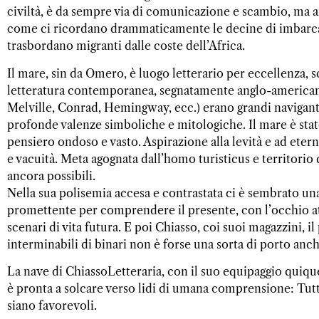
civiltà, è da sempre via di comunicazione e scambio, ma a
come ci ricordano drammaticamente le decine di imbarc
trasbordano migranti dalle coste dell’Africa.
Il mare, sin da Omero, è luogo letterario per eccellenza, s
letteratura contemporanea, segnatamente anglo-americana
Melville, Conrad, Hemingway, ecc.) erano grandi navigant
profonde valenze simboliche e mitologiche. Il mare è st
pensiero ondoso e vasto. Aspirazione alla levità e ad ete
e vacuità. Meta agognata dall’homo turisticus e territorio
ancora possibili.
Nella sua polisemia accesa e contrastata ci è sembrato una
promettente per comprendere il presente, con l’occhio atte
scenari di vita futura. E poi Chiasso, coi suoi magazzini, il
interminabili di binari non è forse una sorta di porto anch
La nave di ChiassoLetteraria, con il suo equipaggio quiqueg
è pronta a solcare verso lidi di umana comprensione: Tutti
siano favorevoli.