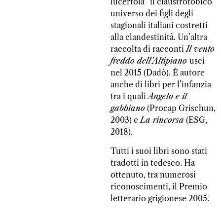
lucertola” il claustrofobico
universo dei figli degli
stagionali italiani costretti
alla clandestinità. Un’altra
raccolta di racconti
Il vento
freddo dell’Altipiano
uscì
nel 2015 (Dadò). È autore
anche di libri per l’infanzia
tra i quali
Angelo e il
gabbiano
(Procap Grischun,
2003) e
La rincorsa
(ESG,
2018).
Tutti i suoi libri sono stati
tradotti in tedesco. Ha
ottenuto, tra numerosi
riconoscimenti, il Premio
letterario grigionese 2005.