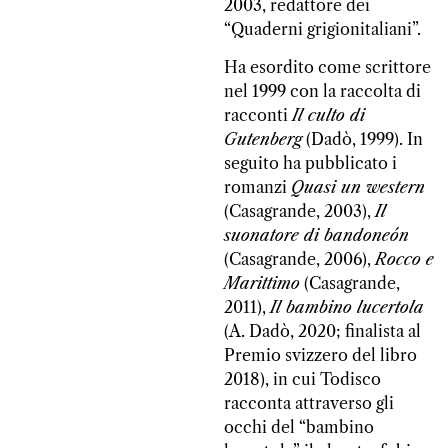
2003, redattore dei
“
Quaderni grigionitaliani
”.
Ha esordito come scrittore
nel 1999 con la raccolta di
racconti
Il culto di
Gutenberg
(Dadò, 1999). In
seguito ha pubblicato i
romanzi
Quasi un western
(Casagrande, 2003),
Il
suonatore di bandoneón
(Casagrande, 2006),
Rocco e
Marittimo
(Casagrande,
2011),
Il bambino lucertola
(A. Dadò, 2020; finalista al
Premio svizzero del libro
2018), in cui Todisco
racconta attraverso gli
occhi del “bambino