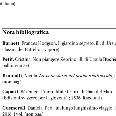
italiana).
Nota bibliografica
Burnett
, Frances Hodgson. Il giardino segreto, ill. di Urs
classici del Battello a vapore)
Petit,
Cristina. Non piangere Zebrino, ill. di Ursula
Buch
palloncini 3+)
Brunialti
, Nicola.
La vera storia del brutto anatroccolo
, 
(non pag.)
Capatti
, Bérénice. L’incredibile tesoro di Gian del Mare, i
(Edizioni svizzere per la gioventù ; 2536. Racconti)
Gusmeroli
, Daniela. Peo : un lungo lunghissimo viaggio, i
2016, 1 vol. [non pag.]