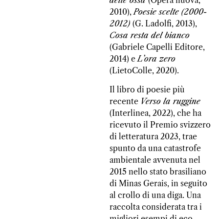
delle ossa
(Opera nuova,
2010),
Poesie scelte (2000-
2012)
(G. Ladolfi, 2013),
Cosa resta del bianco
(Gabriele Capelli Editore,
2014) e
L’ora zero
(LietoColle, 2020).
Il libro di poesie più
recente
Verso la ruggine
(Interlinea, 2022), che ha
ricevuto il Premio svizzero
di letteratura 2023, trae
spunto da una catastrofe
ambientale avvenuta nel
2015 nello stato brasiliano
di Minas Gerais, in seguito
al crollo di una diga. Una
raccolta considerata tra i
migliori esempi di eco-