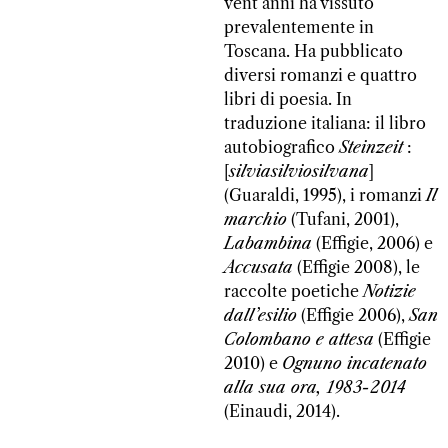
vent’anni ha vissuto
prevalentemente in
Toscana. Ha pubblicato
diversi romanzi e quattro
libri di poesia. In
traduzione italiana: il libro
autobiografico
Steinzeit
:
[
silviasilviosilvana
]
(Guaraldi, 1995), i romanzi
Il
marchio
(Tufani, 2001),
Labambina
(Effigie, 2006) e
Accusata
(Effigie 2008), le
raccolte poetiche
Notizie
dall’esilio
(Effigie 2006),
San
Colombano e attesa
(Effigie
2010) e
Ognuno incatenato
alla sua ora, 1983-2014
(Einaudi, 2014).