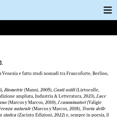
o.
a Venezia e fatto studi nomadi tra Francoforte, Berlino,
4),
Biometrie
(Manni, 2005),
Canti ostili
(Lietocolle,
izione ampliata, Industria & Letteratura, 2023),
Luce
iano
(Marcos y Marcos, 2010),
I camminatori
(Valigie
ferenza naturale
(Marcos y Marcos, 2018),
Teoria delle
 statica
(Zacinto Edizioni, 2022) e, sempre in poesia, il