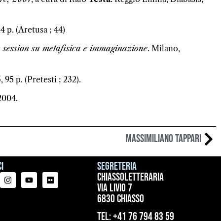
4 p. (Aretusa ; 44)
session su metafisica e immaginazione
. Milano,
95 p. (Pretesti ; 232).
2004.
Massimiliano Tappari
i
Segreteria
ChiassoLetteraria
Via Livio 7
6830 Chiasso
tel: +41 76 794 83 59