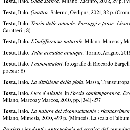
Testa
, Italo.
Onda statica.
Milano, Zacinto, 2022, 29 p. (M
Testa
, Italo.
Quattro.
Salerno, Oèdipus, 2021, 82 p. (Croma
Testa
, Italo.
Teoria delle rotonde. Paesaggi e prose. Livo
Caratteri ; 8)
Testa,
Italo
.
L’indifferenza naturale
. Milano, Marcos y Mar
Testa,
Italo
.
Tutto accadde ovunque
. Torino, Aragno, 2016
Testa,
Italo
.
I camminatori
, fotografie di Riccardo Bargell
poesia ; 8)
Testa,
Italo
.
La divisione della gioia
. Massa, Transeuropa,
Testa,
Italo.
Luce d’ailanto
, in
Poesia contemporanea. De
Milano, Marcos y Marcos, 2010, pp. [241]-277
Testa,
Italo
.
La natura del riconoscimento : riconosciment
Milano, Mimesis, 2010, 499 p. (Mimesis. La scala e l’album.
Pensieri viandanti : antropologia ed estetica del cammin