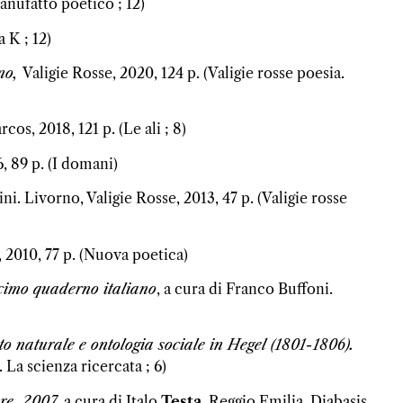
anufatto poetico ; 12)
 K ; 12)
rno,
Valigie Rosse, 2020, 124 p. (Valigie rosse poesia.
cos, 2018, 121 p. (Le ali ; 8)
, 89 p. (I domani)
ini. Livorno, Valigie Rosse, 2013, 47 p. (Valigie rosse
 2010, 77 p. (Nuova poetica)
cimo quaderno italiano
, a cura di Franco Buffoni.
o naturale e ontologia sociale in Hegel (1801-1806).
 La scienza ricercata ; 6)
are, 2007
, a cura di Italo
Testa
. Reggio Emilia, Diabasis,