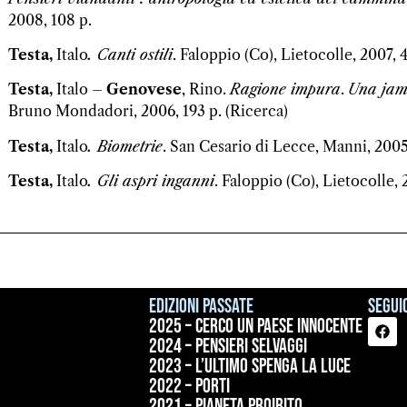
2008, 108 p.
Testa,
Italo
.
Canti ostili
. Faloppio (Co), Lietocolle, 2007, 4
Testa,
Italo –
Genovese
, Rino.
Ragione impura
.
Una jam 
Bruno Mondadori, 2006, 193 p. (Ricerca)
Testa,
Italo
.
Biometrie
. San Cesario di Lecce, Manni, 2005, 
Testa,
Italo
.
Gli aspri inganni
. Faloppio (Co), Lietocolle, 
Edizioni passate
Seguic
2025 – Cerco un paese innocente
2024 – Pensieri selvaggi
2023 – L’ultimo spenga la luce
2022 – Porti
2021 – Pianeta proibito