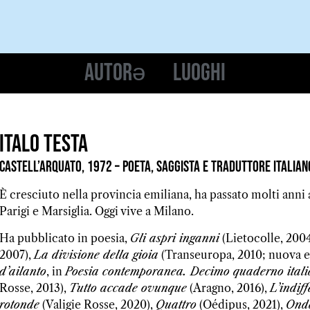
Autorə
Luoghi
Italo Testa
Castell’Arquato, 1972 – poeta, saggista e traduttore italian
È cresciuto nella provincia emiliana, ha passato molti anni 
Parigi e Marsiglia. Oggi vive a Milano.
Ha pubblicato in poesia,
Gli aspri inganni
(Lietocolle, 200
2007),
La divisione della gioia
(Transeuropa, 2010; nuova ed
d’ailanto
, in
Poesia contemporanea. Decimo quaderno ital
Rosse, 2013),
Tutto accade ovunque
(Aragno, 2016),
L’indif
rotonde
(Valigie Rosse, 2020),
Quattro
(Oédipus, 2021),
Onda