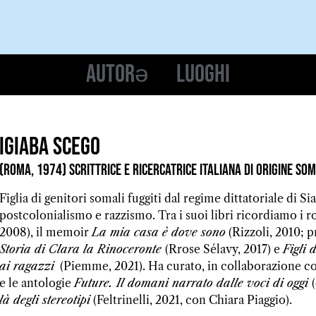
Autorə
Luoghi
Igiaba Scego
(Roma, 1974) scrittrice e ricercatrice italiana di origine so
Figlia di genitori somali fuggiti dal regime dittatoriale di S
postcolonialismo e razzismo. Tra i suoi libri ricordiamo i 
2008), il memoir
La mia casa è dove sono
(Rizzoli, 2010; p
Storia di Clara la Rinoceronte
(Rrose Sélavy, 2017) e
Figli 
ai ragazzi
(Piemme, 2021). Ha curato, in collaborazione 
e le antologie
Future. Il domani narrato dalle voci di oggi
là degli stereotipi
(Feltrinelli, 2021, con Chiara Piaggio).