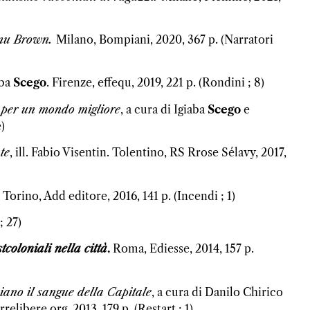
anu Brown
.
Milano, Bompiani, 2020, 367 p. (Narratori
aba
Scego
. Firenze, effequ, 2019, 221 p. (Rondini ; 8)
o per un mondo migliore
, a cura di Igiaba
Scego
e
)
te
, ill. Fabio Visentin. Tolentino, RS Rrose Sélavy, 2017,
. Torino, Add editore, 2016, 141 p. (Incendi ; 1)
; 27)
tcoloniali nella città
.
Roma,
Ediesse
, 2014, 157 p.
iano il sangue della Capitale
, a cura di Danilo Chirico
Terrelibere.org, 2013, 179 p. (Restart ; 1)