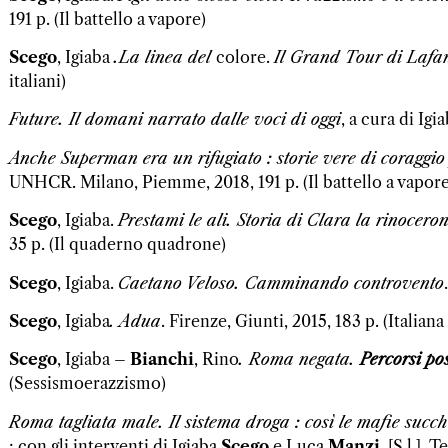
191 p. (Il battello a vapore)
Scego
, Igiaba
.La linea del
colore.
Il Grand Tour di Laf
italiani)
Future. Il domani narrato dalle voci di oggi
, a cura di Igi
Anche Superman era un rifugiato : storie vere di coraggi
UNHCR. Milano, Piemme, 2018, 191 p. (Il battello a vapore
Scego
, Igiaba.
Prestami le ali. Storia di Clara la rinoceron
35 p. (Il quaderno quadrone)
Scego
, Igiaba.
Caetano Veloso. Camminando controvento
Scego
, Igiaba
. Adua
. Firenze, Giunti, 2015, 183 p. (Italiana 
Scego
, Igiaba
–
Bianchi
, Rino
. Roma negata
.
Percorsi pos
(Sessismoerazzismo)
Roma tagliata male. Il sistema droga : così le mafie succh
; con gli interventi di Igiaba
Scego
e Luca
Manzi
. [S.l.], 