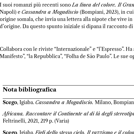
I suoi romanzi più recenti sono
La linea del colore. Il Gr
Napoli) e
Cassandra a Mogadiscio
(Bompiani, 2023), in cui
origine somala, che invia una lettera alla nipote che vive in
d’origine. Da questo spunto iniziale si dipana il racconto di 
Collabora con le riviste “Internazionale” e “l’Espresso”. H
Manifesto”, “la Repubblica”, “Folha de São Paulo”. Le sue o
Nota bibliografica
Scego
, Igiaba.
Cassandra a Mogadiscio.
Milano, Bompiani, 
Africana. Raccontare il Continente al di là degli stereotip
Feltrinelli, 2021, 219 p. (Varia)
Scego
, Igiaba.
Figli dello stesso cielo.
Il razzismo e il col