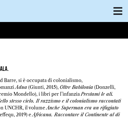
mala.
iad Barre, si è occupata di colonialismo,
romanzi
Adua
(Giunti, 2015),
Oltre Babilonia
(Donzelli,
remio Mondello), i libri per l’infanzia
Prestami le ali.
dello stesso cielo. Il razzismo e il colonialismo raccontati
con UNCHR, il volume
Anche Superman era un rifugiato
(effequ, 2019) e
Africana. Raccontare il Continente al di