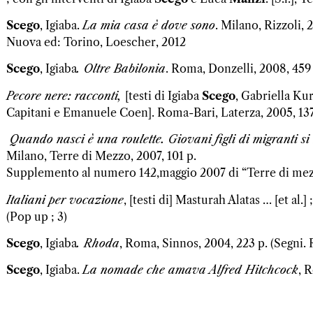
Scego
, Igiaba.
La mia casa è dove sono
. Milano, Rizzoli, 2
Nuova ed: Torino, Loescher, 2012
Scego
, Igiaba
. Oltre Babilonia
. Roma,
Donzelli
, 2008, 459
Pecore nere: racconti,
[testi di Igiaba
Scego
, Gabriella Kur
Capitani e Emanuele Coen]. Roma-Bari, Laterza, 2005, 137
Quando nasci è una roulette. Giovani figli di migranti s
Milano, Terre di Mezzo, 2007, 101 p.
Supplemento al numero 142,maggio 2007 di “Terre di me
Italiani per vocazione
, [testi di] Masturah Alatas … [et al.] 
(Pop up ; 3)
Scego
, Igiaba
. Rhoda
, Roma, Sinnos, 2004, 223 p. (Segni.
Scego
, Igiaba.
La nomade che amava Alfred Hitchcock
, 