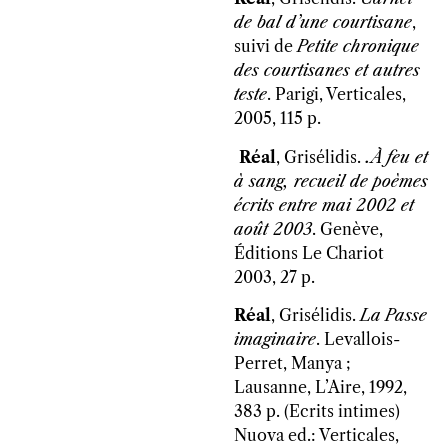
de bal d’une courtisane
,
suivi de
Petite chronique
des courtisanes et autres
teste
. Parigi, Verticales,
2005, 115 p.
Réal
, Grisélidis.
.À feu et
à sang, recueil de poèmes
écrits entre mai 2002 et
août 2003
. Genève,
Éditions Le Chariot
2003, 27 p.
Réal
, Grisélidis.
La
Passe
imaginaire
. Levallois-
Perret, Manya ;
Lausanne, L’Aire, 1992,
383 p. (Ecrits intimes)
Nuova ed.: Verticales,