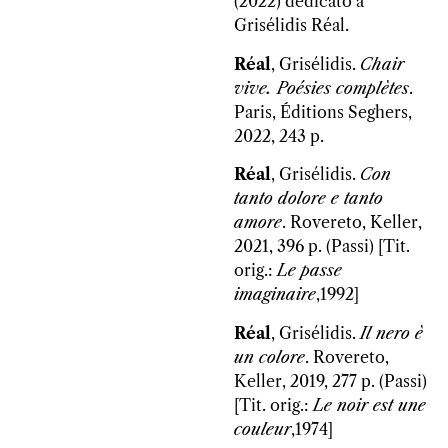
(2022) dedicato a
Grisélidis Réal.
Réal
, Grisélidis.
Chair
vive.
Poésies complètes
.
Paris, Éditions Seghers,
2022, 243 p.
Réal
, Grisélidis.
Con
tanto dolore e tanto
amore
. Rovereto, Keller,
2021, 396 p. (Passi) [Tit.
orig.:
Le passe
imaginaire
,1992]
Réal
, Grisélidis.
Il nero è
un colore
. Rovereto,
Keller, 2019, 277 p. (Passi)
[Tit. orig.:
Le noir est une
couleur
,1974]