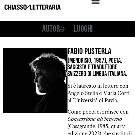
Autorə
Luoghi
Fabio Pusterla
(Mendrisio, 1957), poeta,
saggista e traduttore
svizzero di lingua italiana.
Si è laureato in lettere con
Angelo Stella e Maria Corti
all’Università di Pavia.
Come poeta esordisce con
Concessione all’inverno
(Casagrande, 1985; quarta
edizione 2022) che suscita il