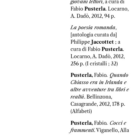
giovani lettori
, a cura di
Fabio
Pusterla
. Locarno,
A. Dadò, 2012, 94 p.
La poesia romanda
,
[antologia curata da]
Philippe
Jaccottet
; a
cura di Fabio
Pusterla
.
Locarno, A. Dadò, 2012,
256 p. (I cristalli ; 32)
Pusterla,
Fabio
. Quando
Chiasso era in Irlanda e
altre avventure tra libri e
realtà
. Bellinzona,
Casagrande, 2012, 178 p.
(Alfabeti)
Pusterla,
Fabio
. Cocci e
frammenti
. Viganello, Alla