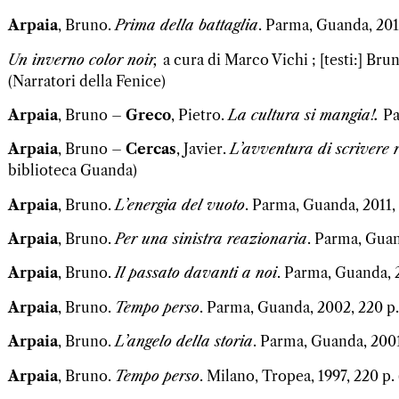
Arpaia
, Bruno.
Prima della battaglia
. Parma, Guanda, 2014
Un inverno color noir,
a cura di Marco Vichi ; [testi:] Br
(Narratori della Fenice)
Arpaia
, Bruno –
Greco
, Pietro.
La cultura si mangia!.
Pa
Arpaia
, Bruno –
Cercas
, Javier.
L’avventura di scrivere
biblioteca Guanda)
Arpaia
, Bruno.
L’energia del vuoto
. Parma, Guanda, 2011, 
Arpaia
, Bruno.
Per una sinistra reazionaria
. Parma, Guan
Arpaia
, Bruno.
Il passato davanti a noi
. Parma, Guanda, 2
Arpaia
, Bruno.
Tempo perso
. Parma, Guanda, 2002, 220 p.
Arpaia
, Bruno.
L’angelo della storia
. Parma, Guanda, 2001,
Arpaia
, Bruno.
Tempo perso
. Milano, Tropea, 1997, 220 p. 