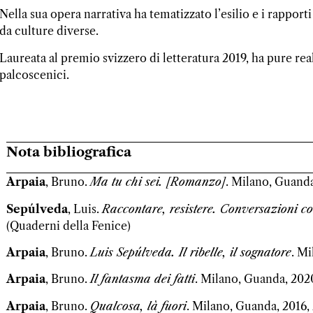
Nella sua opera narrativa ha tematizzato l’esilio e i rappor
da culture diverse.
Laureata al premio svizzero di letteratura 2019, ha pure real
palcoscenici.
Nota bibliografica
Arpaia
, Bruno.
Ma tu chi sei. [Romanzo]
. Milano, Guanda
Sepúlveda
, Luis.
Raccontare, resistere. Conversazioni 
(Quaderni della Fenice)
Arpaia
, Bruno.
Luis Sepúlveda. Il ribelle, il sognatore
. Mi
Arpaia
, Bruno.
Il fantasma dei fatti
. Milano, Guanda, 2020
Arpaia
, Bruno.
Qualcosa, là fuori
. Milano, Guanda, 2016, 