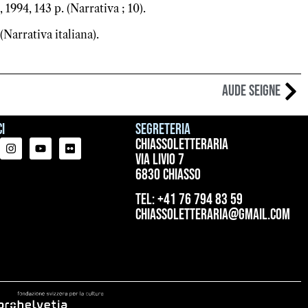
 1994, 143 p. (Narrativa ; 10).
Narrativa italiana).​
Aude Seigne
i
Segreteria
ChiassoLetteraria
Via Livio 7
6830 Chiasso
tel: +41 76 794 83 59
chiassoletteraria@gmail.com