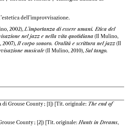
l’estetica dell’improvvisazione.
ino, 2002),
L’importanza di essere umani. Etica del
isazione nel jazz e nella vita quotidiana
(Il Mulino,
, 2007),
Il corpo sonoro. Oralità e scrittura nel jazz
(Il
vvisazione musicale
(Il Mulino, 2010),
Sul tango.
a di Grouse County ; [1]) [Tit. originale:
The end of
Grouse County ; [2]) [Tit. originale:
Hunts in Dreams
,