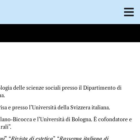
ogia delle scienze sociali presso il Dipartimento di
na.
a e presso l’Università della Svizzera italiana.
Milano-Bicocca e l’Università di Bologna. È cofondatore e
ali”.
mi
”, “
Rivista di estetica
”, “
Rassegna italiana di