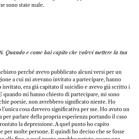
che sono state male.
tti. Quando e come hai capito che volevi mettere la tua
schiavo perché avevo pubblicato alcuni versi per un
tagione a cui mi avevano invitato a partecipare, hanno
nvitato, era già capitato il suicidio e avevo già scritto i
 E quando mi hanno chiesto di partecipare, mi sono
hie poesie, non avrebbero significato niente. Ho
l’unica cosa davvero significativa per me. Ho avuto un
a per parlare della propria esperienza portando il caso
ffrontato la depressione. A quel punto ho capito
e per molte persone. E quindi ho deciso che se fosse
fino alla fine, a quel punto avrebbe potuto essere una