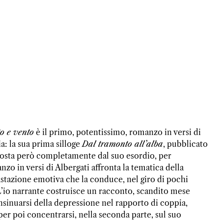
o e vento
è il primo, potentissimo, romanzo in versi di
a: la sua prima silloge
Dal tramonto all’alba
, pubblicato
discosta però completamente dal suo esordio, per
zo in versi di Albergati affronta la tematica della
astazione emotiva che la conduce, nel giro di pochi
a. L’io narrante costruisce un racconto, scandito mese
nsinuarsi della depressione nel rapporto di coppia,
 poi concentrarsi, nella seconda parte, sul suo