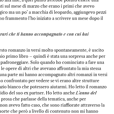
ti sul mese di marzo che erano i primi che avevo
ogico ma un po’ a macchia di leopardo, aggiungevo pezzi
imo frammento l’ho iniziato a scrivere un mese dopo il
tterari che ti hanno accompagnato e con cui hai
sto romanzo in versi molto spontaneamente, è uscito
 mio primo libro – quindi è stata una sorpresa anche per
i padroneggiare. Solo quando ho cominciato a fare una
le opere di altri che avevano affrontato la mia stessa
 una parte mi hanno accompagnato altri romanzi in versi
no confrontato per vedere se vi erano altre strutture
azio bianco che potessero aiutarmi. Ho letto il romanzo
icidio del suo ex partner. Ho letto anche
L’anno del
prosa che parlasse della tematica, anche per
on avevo fatto caso, che sono riaffiorate attraverso la
a morte che però a livello di contenuto non mi hanno