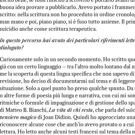
buona idea provare a pubblicarlo. Avevo portato i frammen
scritto: nella scrittura non ho proceduto in ordine cronol
man mano e poi, piano piano, si è fuso tutto assieme. Il pr
suicidio anche come scrittura terapeutica.
In questo percorso hai avuto dei particolari riferimenti le
dialogato?
Curiosamente solo in un secondo momento. Ho scritto que
già con un certo linguaggio – tra l’altro molto lontano dal
me la scoperta di questa lingua specifica che non sapevo d
revisione, ho deciso di documentarmi sul tema e di leggere 
situazione. Solo a quel punto ho preso qualche spunto. Da
o altre forme di poesia più lunga e narrativa, con cui mi so
ritmiche o formule di impaginazione e di gestione dello sp
di Matteo B. Bianchi,
La vita di chi resta
, che parla del su
pensiero magico
di Joan Didion. Quindi ho approcciato una 
riconoscere alcune cose che anch’io avevo provato o a cui n
lettura. Ho letto anche alcuni testi francesi sul tema dell