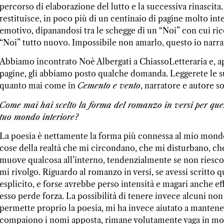
percorso di elaborazione del lutto e la successiva rinascit
restituisce, in poco più di un centinaio di pagine molto inte
emotivo, dipanandosi tra le schegge di un “Noi” con cui rico
“Noi” tutto nuovo. Impossibile non amarlo, questo io narr
Abbiamo incontrato Noè Albergati a ChiassoLetteraria e, ap
pagine, gli abbiamo posto qualche domanda. Leggerete le sue
quanto mai come in
Cemento e vento
, narratore e autore s
Come mai hai scelto la forma del romanzo in versi per ques
tuo mondo interiore?
La poesia è nettamente la forma più connessa al mio mondo i
cose della realtà che mi circondano, che mi disturbano, ch
muove qualcosa all’interno, tendenzialmente se non riesco a
mi rivolgo. Riguardo al romanzo in versi, se avessi scritto 
esplicito, e forse avrebbe perso intensità e magari anche e
esso perde forza. La possibilità di tenere invece alcuni no
permette proprio la poesia, mi ha invece aiutato a mantene
compaiono i nomi apposta, rimane volutamente vaga in mo