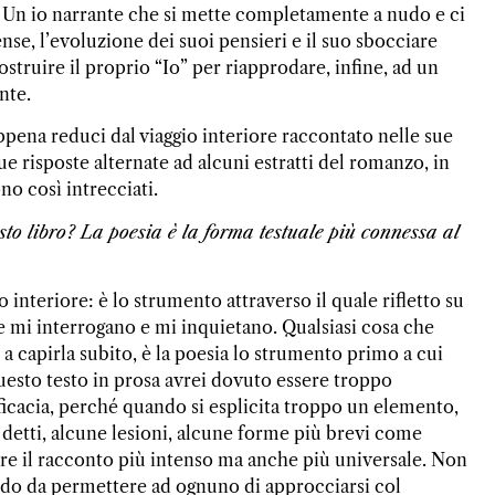
a. Un io narrante che si mette completamente a nudo e ci
nse, l’evoluzione dei suoi pensieri e il suo sbocciare
struire il proprio “Io” per riapprodare, infine, ad un
ante.
pena reduci dal viaggio interiore raccontato nelle sue
 risposte alternate ad alcuni estratti del romanzo, in
ono così intrecciati.
to libro? La poesia è la forma testuale più connessa al
nteriore: è lo strumento attraverso il quale rifletto su
e mi interrogano e mi inquietano. Qualsiasi cosa che
 capirla subito, è la poesia lo strumento primo a cui
questo testo in prosa avrei dovuto essere troppo
fficacia, perché quando si esplicita troppo un elemento,
n detti, alcune lesioni, alcune forme più brevi come
re il racconto più intenso ma anche più universale. Non
do da permettere ad ognuno di approcciarsi col