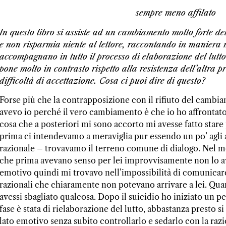
sempre meno affilato
In questo libro si assiste ad un cambiamento molto forte de
e non risparmia niente al lettore, raccontando in maniera mo
accompagnano in tutto il processo di elaborazione del lutt
pone molto in contrasto rispetto alla resistenza dell’altra
difficoltà di accettazione. Cosa ci puoi dire di questo?
Forse più che la contrapposizione con il rifiuto del cambi
avevo io perché il vero cambiamento è che io ho affrontato 
cosa che a posteriori mi sono accorto mi avesse fatto stare 
prima ci intendevamo a meraviglia pur essendo un po’ agli
razionale – trovavamo il terreno comune di dialogo. Nel mo
che prima avevano senso per lei improvvisamente non lo av
emotivo quindi mi trovavo nell’impossibilità di comunicar
razionali che chiaramente non potevano arrivare a lei. Quan
avessi sbagliato qualcosa. Dopo il suicidio ho iniziato un
fase è stata di rielaborazione del lutto, abbastanza presto si 
lato emotivo senza subito controllarlo e sedarlo con la razi