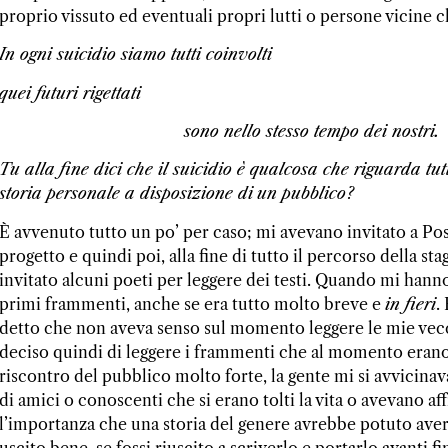
proprio vissuto ed eventuali propri lutti o persone vicine 
In ogni suicidio siamo tutti coinvolti
quei futuri rigettati
sono nello stesso tempo dei nostri.
Tu alla fine dici che il suicidio è qualcosa che riguarda tu
storia personale a disposizione di
un pubblico?
È avvenuto tutto un po’ per caso; mi avevano invitato a Po
progetto e quindi poi, alla fine di tutto il percorso della s
invitato alcuni poeti per leggere dei testi. Quando mi hanno i
primi frammenti, anche se era tutto molto breve e
in fieri
.
detto che non aveva senso sul momento leggere le mie vecc
deciso quindi di leggere i frammenti che al momento erano 
riscontro del pubblico molto forte, la gente mi si avvicinav
di amici o conoscenti che si erano tolti la vita o avevano a
l’importanza che una storia del genere avrebbe potuto aver
uscito bene, se fossi riuscito a scriverlo e portarlo avanti 