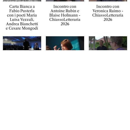
Carta Bianca a
Incontro con
Incontro con
Fabio Pusterla
Antoine Rubin e
Veronica Raimo -
con i poeti Maria
Blaise Hofmann -
ChiassoLetteraria
Luisa Vezzali,
ChiassoLetteraria
2026
Andrea Bianchetti
2026
e Cesare Mongodi
Incontro con
Se i potenti
Intervista a Blaise
Rami Abou
leggessero la
Hoffman -
Jamous -
poesia -
ChiassoLetteraria
ChiassoLetteraria
ChiassoLetteraria
2026
2026
2026
Intervista a Kader
Intervista a
Intervista a Clara
Abdolah -
Veronica Raimo -
Usón -
ChiassoLetteraria
ChiassoLetteraria
ChiassoLetteraria
2026
2026
2026