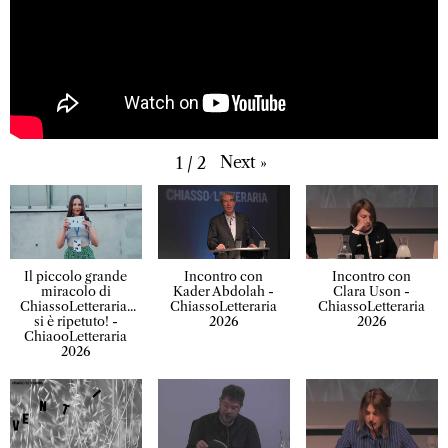
Next
»
1
/
2
Il piccolo grande
Incontro con
Incontro con
miracolo di
Kader Abdolah -
Clara Uson -
ChiassoLetteraria...
ChiassoLetteraria
ChiassoLetteraria
si è ripetuto! -
2026
2026
ChiaooLetteraria
2026